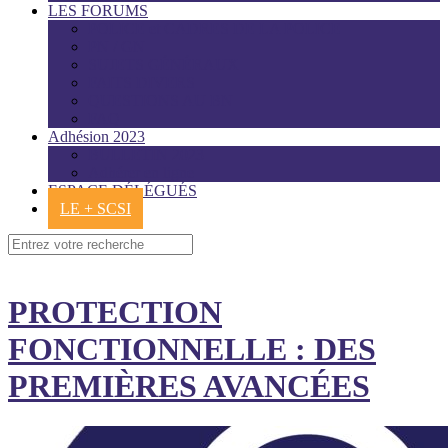
LES FORUMS
POLICE et CADRES DE LA POLICE
PN / GN
SUJETS GÉNÉRAUX
FAITS DIVERS
QUESTIONS AU BN
FAQ
Adhésion 2023
BULLETIN 2023
Adhérer en ligne
ESPACE DÉLÉGUÉS
LE + SCSI
Recherche
pour
:
PROTECTION
FONCTIONNELLE : DES
PREMIÈRES AVANCÉES