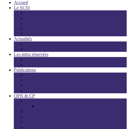
Accueil
Le SCSI
Qui sommes-nous ?
Le Bureau National
Les Unions zonales
Nous contacter
Où nous rencontrer ?
Actualités
L’ESSENTIEL DE L’INFO
Rapports & Etudes
Les infos réservées
Les résultats CAP
Le contentieux
Publications
POLICE NOUVELLE
INTERCO MAG
Textes Police
Traitements et Pensions
OPN & CP
Le coin des lieutenants
L’info des promos
Officiers
Commissaires
Retraités
In memoriam